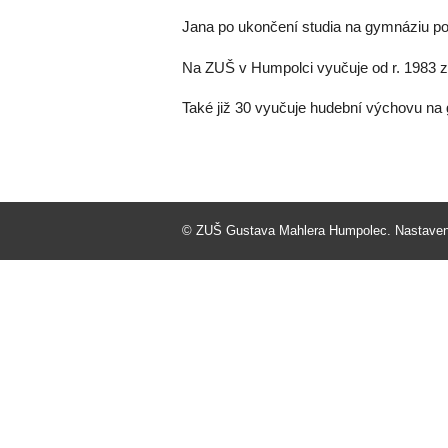
Jana po ukončení studia na gymnáziu po
Na ZUŠ v Humpolci vyučuje od r. 1983 z
Také již 30 vyučuje hudební výchovu na
©
ZUŠ Gustava Mahlera Humpolec
.
Nastaven