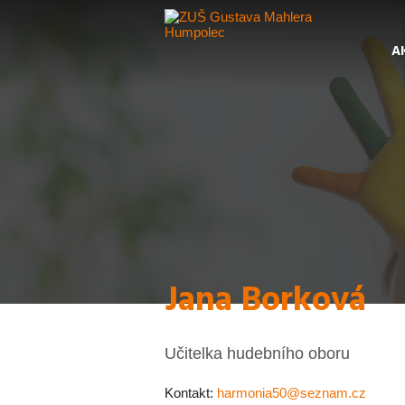
A
Jana Borková
Učitelka hudebního oboru
Kontakt:
harmonia50@seznam.cz