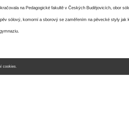
kračovala na Pedagogické fakultě v Českých Budějovicích, obor sólo
pěv sólový, komorní a sborový se zaměřením na pěvecké styly jak k
 gymnaziu.
í cookies
.