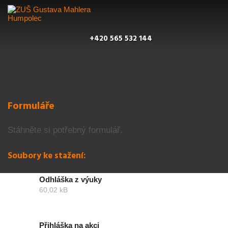
+420 565 532 144
Formuláře
Stáhněte si potřebný formulář.
Soubory ke stažení:
Odhláška z výuky
60,02 kB
Přihláška na akci