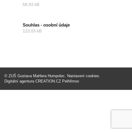
58,93 kB
Souhlas - osobní údaje
123,03 kB
©
ZUŠ Gustava Mahlera Humpolec
.
Nastavení cookies
.
Digitální agentura
CREATION.CZ
Pelhřimov