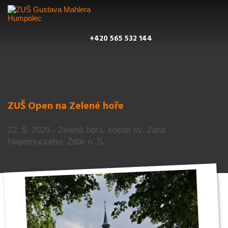
+420 565 532 144
ZUŠ Open na Zelené hoře
22. 5. 2026 - Zelená hora, kostel sv. Jana
Nepomuckého, Žďár n. S.