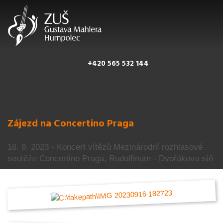
+420 565 532 144
Zájezd na Concertino Praga
16. 9. 2023 - Koncert vítězů Mezinárodní rozhlasové
soutěže Concertino Praga, Rudolfinum - Dvořákova síň