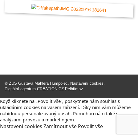
©
ZUŠ Gustava Mahlera Humpolec
.
Nastavení cookies
.
Digitální agentura
CREATION.CZ
Pelhřimov
Když kliknete na „Povolit vše“, poskytnete nám souhlas s
ukládáním cookies na vašem zařízení. Díky nim vám můžeme
nabídnou personalizovaný obsah. Pomohou nám také s
analýzami provozu a marketingem.
Nastavení
cookies
Zamítnout
vše
Povolit
vše