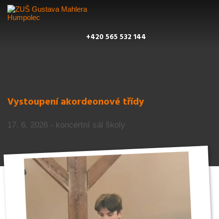
+420 565 532 144
Vystoupení akordeonové třídy
17. 6. 2026 - koncertní sál školy