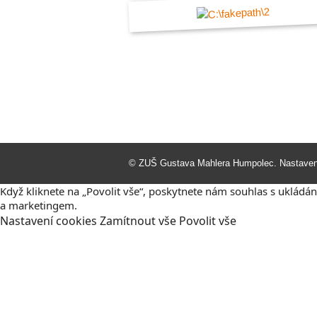
©
ZUŠ Gustava Mahlera Humpolec
.
Nastaven
Když kliknete na „Povolit vše“, poskytnete nám souhlas s ukl
a marketingem.
Nastavení
cookies
Zamítnout
vše
Povolit
vše