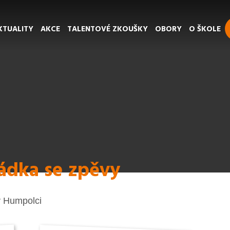
KTUALITY
AKCE
TALENTOVÉ ZKOUŠKY
OBORY
O ŠKOLE
ádka se zpěvy
 v Humpolci