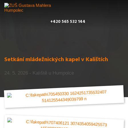
+420 565 532 144
Setkání mládežnických kapel v Kalištích
24. 5. 2026 - Kaliště u Humpolce