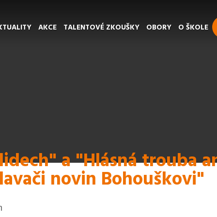
KTUALITY
AKCE
TALENTOVÉ ZKOUŠKY
OBORY
O ŠKOLE
lidech" a "Hlásná trouba 
avači novin Bohouškovi"
m