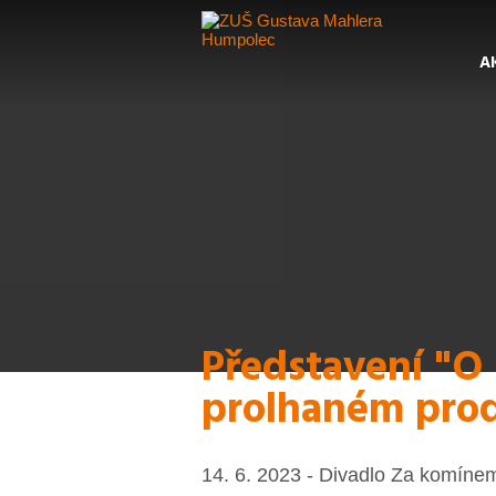
A
Představení "O 
prolhaném prod
14. 6. 2023 - Divadlo Za komíne