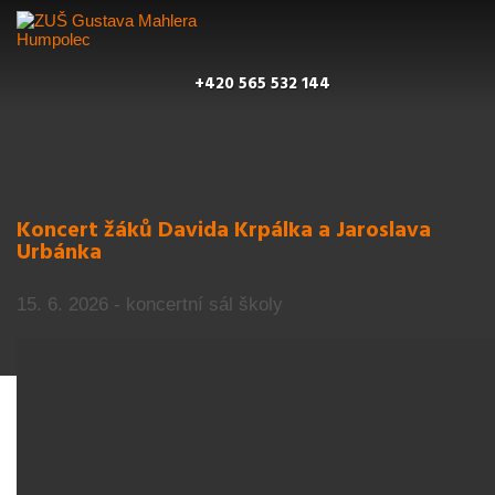
+420 565 532 144
Koncert žáků Davida Krpálka a Jaroslava
Urbánka
15. 6. 2026 - koncertní sál školy