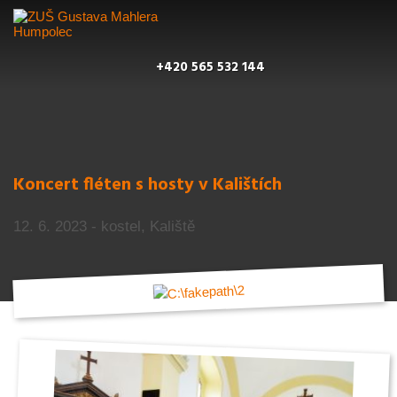
+420 565 532 144
Koncert fléten s hosty v Kalištích
12. 6. 2023 - kostel, Kaliště