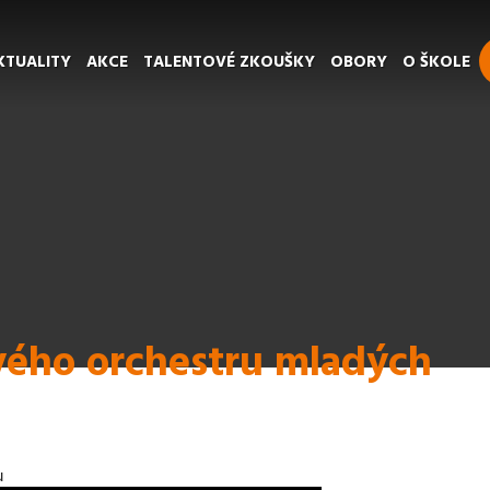
KTUALITY
AKCE
TALENTOVÉ ZKOUŠKY
OBORY
O ŠKOLE
ého orchestru mladých
u