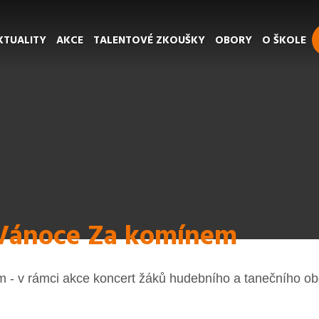
KTUALITY
AKCE
TALENTOVÉ ZKOUŠKY
OBORY
O ŠKOLE
 Vánoce Za komínem
m - v rámci akce koncert žáků hudebního a tanečního ob