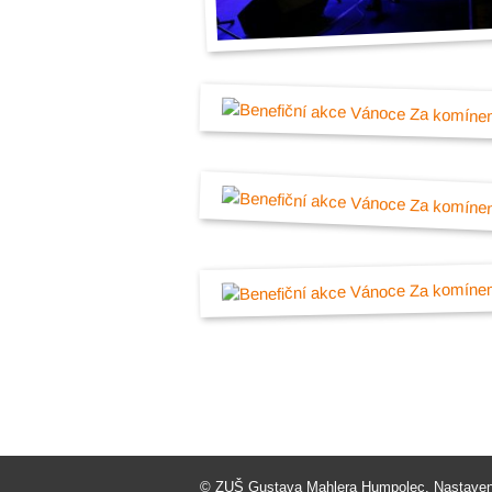
©
ZUŠ Gustava Mahlera Humpolec
.
Nastaven