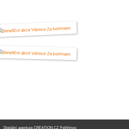
Digitální agentura
CREATION.CZ
Pelhřimov