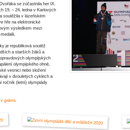
Dvořáka se zúčastnila her IX.
ch 19. – 24. ledna v Karlových
a soutěžila v lázeňském
ve hře na elektronické
odovým výsledkem mezi
 medaili.
ky je republiková soutěž
adších a starších žáků a
 opravdových olympijských
apálení olympijského ohně,
jské vesnici nebo složení
vají v dvouletých cyklech a
ní ročník (letní) olympiády
e
v galerii
.