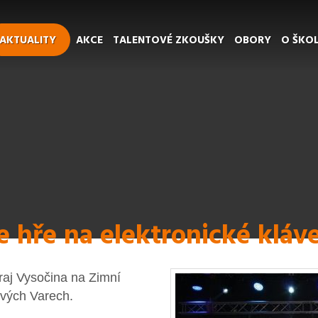
AKTUALITY
AKCE
TALENTOVÉ ZKOUŠKY
OBORY
O ŠKO
e hře na elektronické kláv
raj Vysočina na Zimní
ových Varech.