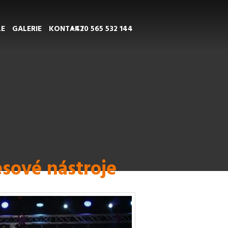
LE
GALERIE
KONTAKT
+420 565 532 144
esové nástroje