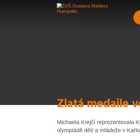
Zlatá medaile v
Michaela Krejčí reprezentovala K
olympiádě dětí a mládeže v Karl