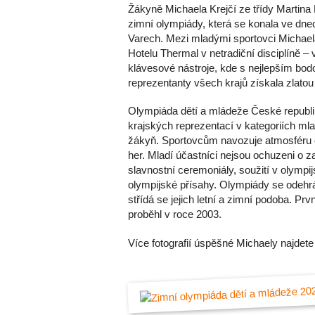
Žákyně Michaela Krejčí ze třídy Martina 
zimní olympiády, která se konala ve dne
Varech. Mezi mladými sportovci Michael
Hotelu Thermal v netradiční disciplíně – 
klávesové nástroje, kde s nejlepším b
reprezentanty všech krajů získala zlatou
Olympiáda dětí a mládeže České republi
krajských reprezentací v kategoriích ml
žákyň. Sportovcům navozuje atmosféru
her. Mladí účastníci nejsou ochuzeni o z
slavnostní ceremoniály, soužití v olympi
olympijské přísahy. Olympiády se odehrá
střídá se jejich letní a zimní podoba. Prv
proběhl v roce 2003.
Více fotografií úspěšné Michaely najdet