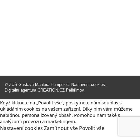
©
ZUŠ Gustava Mahlera Humpolec
.
Nastavení cookies
.
Digitální agentura
CREATION.CZ
Pelhřimov
Když kliknete na „Povolit vše“, poskytnete nám souhlas s
ukládáním cookies na vašem zařízení. Díky nim vám můžeme
nabídnou personalizovaný obsah. Pomohou nám také s
analýzami provozu a marketingem.
Nastavení
cookies
Zamítnout
vše
Povolit
vše