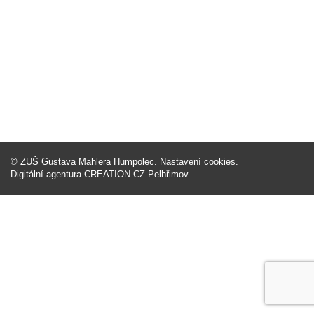
©
ZUŠ Gustava Mahlera Humpolec
.
Nastavení cookies
.
Digitální agentura
CREATION.CZ
Pelhřimov