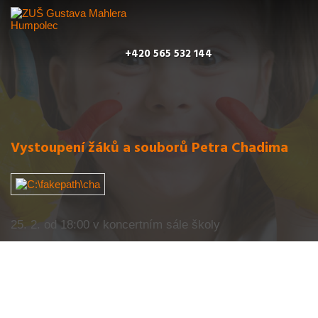
+420 565 532 144
Vystoupení žáků a souborů Petra Chadima
25. 2. od 18:00 v koncertním sále školy