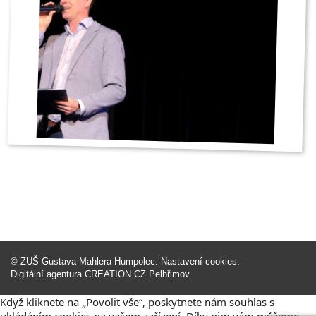
©
ZUŠ Gustava Mahlera Humpolec
.
Nastavení cookies
.
Digitální agentura
CREATION.CZ
Pelhřimov
Když kliknete na „Povolit vše“, poskytnete nám souhlas s