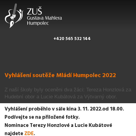
+420 565 532 144
Vyhlášení soutěže Mládí Humpolec 2022
Z naší školy byly oceněni dva žáci: Tereza Honzlová za
Hudební obor a Lucie Kubátová za Výtvarný obor.
Vyhlášení proběhlo v sále kina 3. 11. 2022.od 18.00.
Podívejte se na přiložené fotky.
Nominace Terezy Honzlové a Lucie Kubátové
najdete
ZDE
.