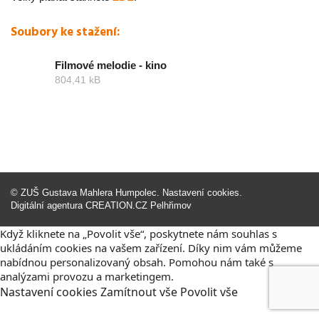
Soubory ke stažení:
Filmové melodie - kino
804,41 kB
©
ZUŠ Gustava Mahlera Humpolec
.
Nastavení cookies
.
Digitální agentura
CREATION.CZ
Pelhřimov
Když kliknete na „Povolit vše“, poskytnete nám souhlas s
ukládáním cookies na vašem zařízení. Díky nim vám můžeme
nabídnou personalizovaný obsah. Pomohou nám také s
analýzami provozu a marketingem.
Nastavení
cookies
Zamítnout
vše
Povolit
vše