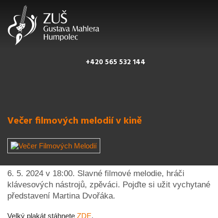
+420 565 532 144
Večer filmových melodií v kině
6. 5. 2024 v 18:00. Slavné filmové melodie, hráči
klávesových nástrojů, zpěváci. Pojďte si užit vychytané
představení Martina Dvořáka.
Velký plakát stáhnete
ZDE
.