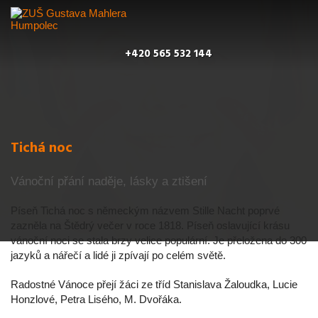
+420 565 532 144
Tichá noc
Vánoční přání naděje, lásky a ztišení
Píseň Tichá noc s německým názvem Stille Nacht poprvé
zazněla na Štědrý večer v roce 1818. Píseň oslavující krásu
vánoční noci se stala brzy velice populární. Je přeložena do 300
jazyků a nářečí a lidé ji zpívají po celém světě.
Radostné Vánoce přejí žáci ze tříd Stanislava Žaloudka, Lucie
Honzlové, Petra Lisého, M. Dvořáka.