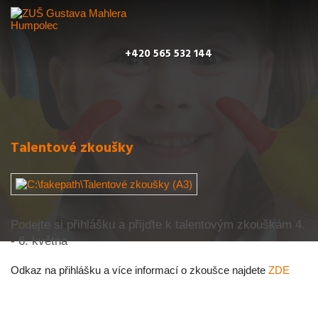
+420 565 532 144
Talentové zkoušky
Podejte si přihlášku a přijďte k talentovým zkouškám 4.
- 6. května
Odkaz na přihlášku a více informací o zkoušce najdete
ZDE