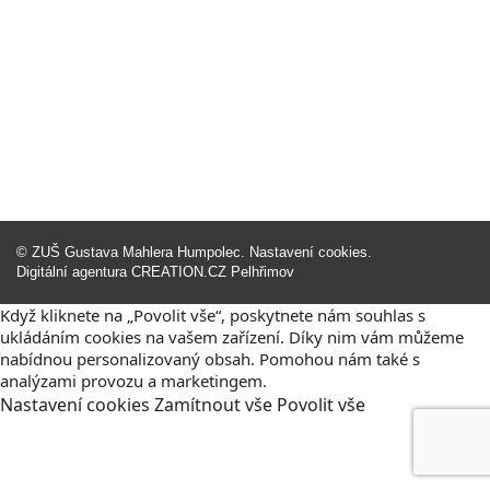
©
ZUŠ Gustava Mahlera Humpolec
.
Nastavení cookies
.
Digitální agentura
CREATION.CZ
Pelhřimov
Když kliknete na „Povolit vše“, poskytnete nám souhlas s
ukládáním cookies na vašem zařízení. Díky nim vám můžeme
nabídnou personalizovaný obsah. Pomohou nám také s
analýzami provozu a marketingem.
Nastavení
cookies
Zamítnout
vše
Povolit
vše