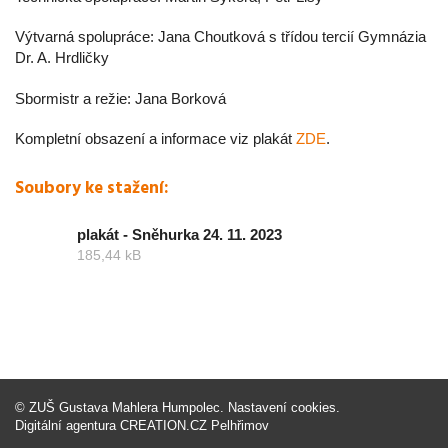
Výtvarná spolupráce: Jana Choutková s třídou tercií Gymnázia
Dr. A. Hrdličky
Sbormistr a režie: Jana Borková
Kompletní obsazení a informace viz plakát
ZDE
.
Soubory ke stažení:
plakát - Sněhurka 24. 11. 2023
185,44 kB
©
ZUŠ Gustava Mahlera Humpolec
.
Nastavení cookies
.
Digitální agentura
CREATION.CZ
Pelhřimov