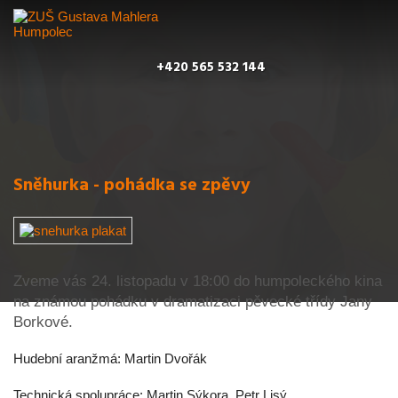
+420 565 532 144
Sněhurka - pohádka se zpěvy
Zveme vás 24. listopadu v 18:00 do humpoleckého kina
na známou pohádku v dramatizaci pěvecké třídy Jany
Borkové.
Hudební aranžmá: Martin Dvořák
Technická spolupráce: Martin Sýkora, Petr Lisý