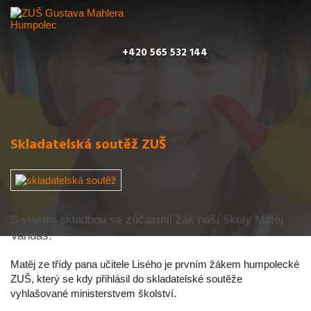
+420 565 532 144
Skladatelská soutěž ZUŠ
S vlastní skladbou se zúčastnil žák naší školy Matěj
Vandas.
Matěj ze třídy pana učitele Lisého je prvním žákem humpolecké
ZUŠ, který se kdy přihlásil do skladatelské soutěže
vyhlašované ministerstvem školství.