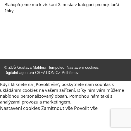
Blahopřejeme mu k získání 3. místa v kategorii pro nejstarší
žáky.
©
ZUŠ Gustava Mahlera Humpolec
.
Nastavení cookies
.
Digitální agentura
CREATION.CZ
Pelhřimov
Když kliknete na „Povolit vše“, poskytnete nám souhlas s
ukládáním cookies na vašem zařízení. Díky nim vám můžeme
nabídnou personalizovaný obsah. Pomohou nám také s
analýzami provozu a marketingem.
Nastavení
cookies
Zamítnout
vše
Povolit
vše