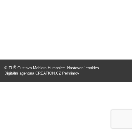
©
ZUŠ Gustava Mahlera Humpolec
.
Nastavení cookies
.
Digitální agentura
CREATION.CZ
Pelhřimov