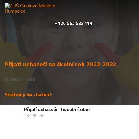
+420 565 532 144
Přijatí uchazeči na školní rok 2022-2023
Hudební obor
Soubory ke stažení:
Přijatí uchazeči - hudební obor
167,99 kB