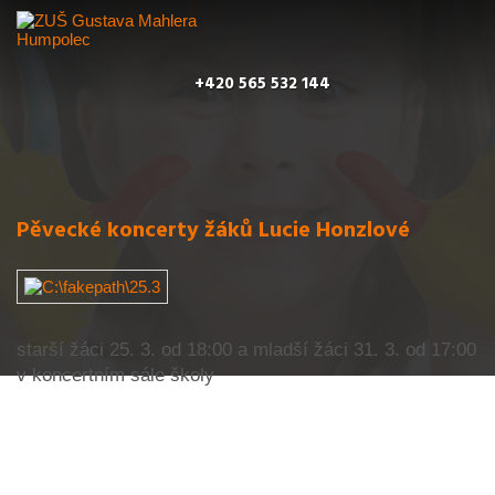
+420 565 532 144
Pěvecké koncerty žáků Lucie Honzlové
starší žáci 25. 3. od 18:00 a mladší žáci 31. 3. od 17:00
v koncertním sále školy