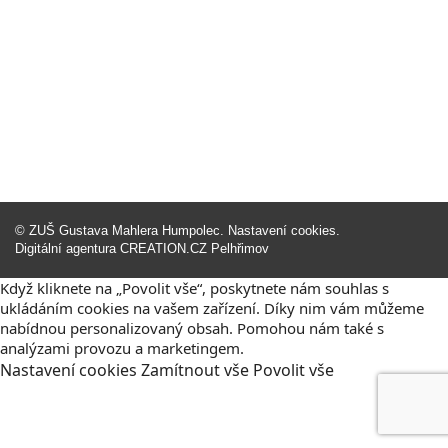
©
ZUŠ Gustava Mahlera Humpolec
.
Nastavení cookies
.
Digitální agentura
CREATION.CZ
Pelhřimov
Když kliknete na „Povolit vše“, poskytnete nám souhlas s
ukládáním cookies na vašem zařízení. Díky nim vám můžeme
nabídnou personalizovaný obsah. Pomohou nám také s
analýzami provozu a marketingem.
Nastavení
cookies
Zamítnout
vše
Povolit
vše