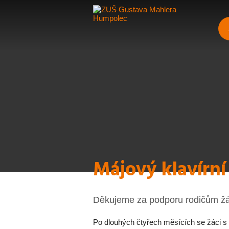
Májový klavírní
Děkujeme za podporu rodičům žá
Po dlouhých čtyřech měsících se žáci s pa