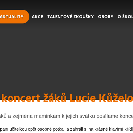
AKTUALITY
AKCE
TALENTOVÉ ZKOUŠKY
OBORY
O ŠKO
 koncert žáků Lucie Kůžel
ků a zejména maminkám k jejich svátku posíláme konce
ní učitelkou opět osobně potkali a zahráli si na krásné klavírní kříd