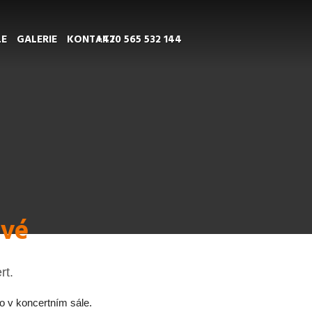
LE
GALERIE
KONTAKT
+420 565 532 144
ové
rt.
lo v koncertním sále.