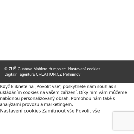
©
ZUŠ Gustava Mahlera Humpolec
.
Nastavení cookies
.
Digitální agentura
CREATION.CZ
Pelhřimov
Když kliknete na „Povolit vše“, poskytnete nám souhlas s
ukládáním cookies na vašem zařízení. Díky nim vám můžeme
nabídnou personalizovaný obsah. Pomohou nám také s
analýzami provozu a marketingem.
Nastavení
cookies
Zamítnout
vše
Povolit
vše