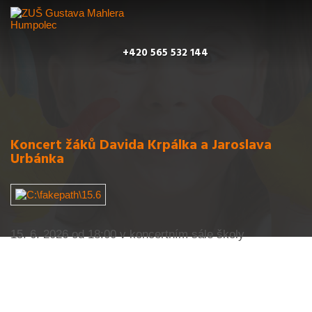
+420 565 532 144
Koncert žáků Davida Krpálka a Jaroslava
Urbánka
15. 6. 2026 od 18:00 v koncertním sále školy