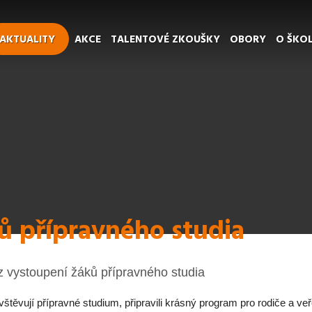
AKTUALITY
AKCE
TALENTOVÉ ZKOUŠKY
OBORY
O ŠKO
ů přípravného studia
í z vystoupení žáků přípravného studia
vštěvují přípravné studium, připravili krásný program pro rodiče a veře