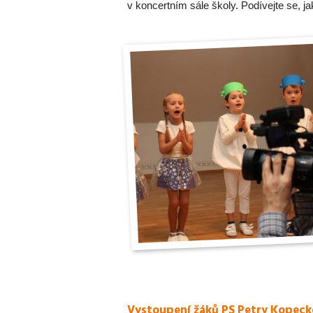
v koncertním sále školy. Podívejte se, ja
Vystoupení žáků PS Petry Kopecké