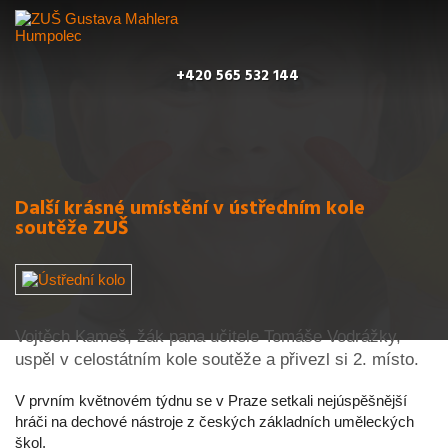
+420 565 532 144
Další krásné umístění v ústředním kole
soutěže ZUŠ
Vojtěch Kameš, žák pana učitele Tomáše Vodrážky,
uspěl v celostátním kole soutěže a přivezl si 2. místo.
V prvním květnovém týdnu se v Praze setkali nejúspěšnější
hráči na dechové nástroje z českých základních uměleckých
škol.