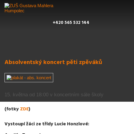
+420 565 532 144
Absolventský koncert pěti zpěváků
15. května od 18:00 v koncertním sále školy
(fotky
ZDE
)
Vystoupí žáci ze třídy Lucie Honzlové: