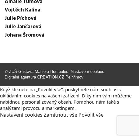
Amálie Tumová
Vojtěch Kalina
Julie Píchová
Julie Jančarová
Johana Šromová
©
ZUŠ Gustava Mahlera Humpolec
.
Nastavení cookies
.
Digitální agentura
CREATION.CZ
Pelhřimov
Když kliknete na „Povolit vše“, poskytnete nám souhlas s
ukládáním cookies na vašem zařízení. Díky nim vám můžeme
nabídnou personalizovaný obsah. Pomohou nám také s
analýzami provozu a marketingem.
Nastavení
cookies
Zamítnout
vše
Povolit
vše